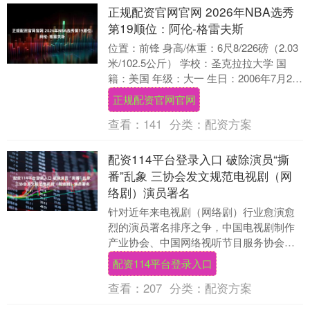
正规配资官网官网 2026年NBA选秀
第19顺位：阿伦-格雷夫斯
位置：前锋 身高/体重：6尺8/226磅（2.03
米/102.5公斤） 学校：圣克拉拉大学 国
籍：美国 年级：大一 生日：2006年7月28
日 球员概述 阿伦-....
正规配资官网官网
查看：
141
分类：
配资方案
配资114平台登录入口 破除演员“撕
番”乱象 三协会发文规范电视剧（网
络剧）演员署名
针对近年来电视剧（网络剧）行业愈演愈
烈的演员署名排序之争，中国电视剧制作
产业协会、中国网络视听节目服务协会、
中国广播电视社会组织联合会演员委员会
配资114平台登录入口
于今日向会员单位....
查看：
207
分类：
配资方案