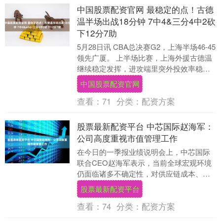
中国股票配资官网 最稳定的点！古德
温半场出战18分钟 7中4&三分4中2砍
下12分7助
5月28日讯 CBA总决赛G2，上海半场46-45
领先广厦。 上半场比赛，上海外援古德温
继续稳定发挥，进攻端里突外投效率稳定
的同时中国股票配资官网，依然能串联
中国股票配资官网
起....
查看：
71
分类：
配资方案
股票最新配资平台 中芯国际赵海军：
公司高度重视市值管理工作
在今日的一季报业绩说明会上，中芯国际
联合CEO赵海军表示，当前全球宏观环境
仍面临诸多不确定性，对供应链成本、稳
定性、市场预期等带来持续挑战。延续这
股票最新配资平台
些年的经验积累....
查看：
74
分类：
配资方案