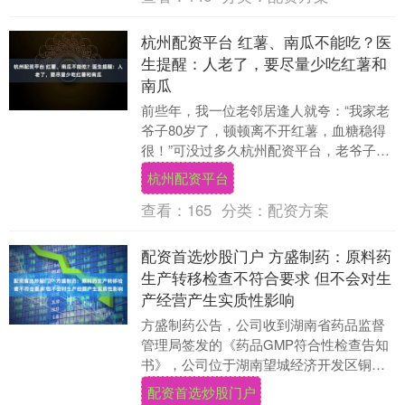
杭州配资平台 红薯、南瓜不能吃？医
生提醒：人老了，要尽量少吃红薯和
南瓜
前些年，我一位老邻居逢人就夸：“我家老
爷子80岁了，顿顿离不开红薯，血糖稳得
很！”可没过多久杭州配资平台，老爷子半
夜胃胀得直冒冷汗，送医院一查，竟是胃
杭州配资平台
肠动力不足....
查看：
165
分类：
配资方案
配资首选炒股门户 方盛制药：原料药
生产转移检查不符合要求 但不会对生
产经营产生实质性影响
方盛制药公告，公司收到湖南省药品监督
管理局签发的《药品GMP符合性检查告知
书》，公司位于湖南望城经济开发区铜官
镇循环经济工业基地内的生产地址的检查
配资首选炒股门户
范围为原料药（....