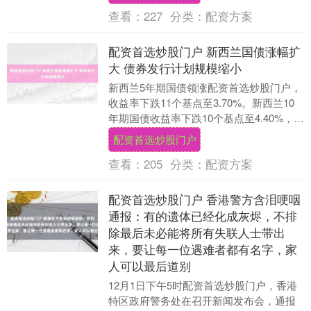
江面染成黑色，一....
查看：
227
分类：
配资方案
配资首选炒股门户 新西兰国债涨幅扩
大 债券发行计划规模缩小
新西兰5年期国债领涨配资首选炒股门户，
收益率下跌11个基点至3.70%。新西兰10
年期国债收益率下跌10个基点至4.40%，2
年期国债收益率下跌4个基点至2.7....
配资首选炒股门户
查看：
205
分类：
配资方案
配资首选炒股门户 香港警方含泪哽咽
通报：有的遗体已经化成灰烬，不排
除最后未必能将所有失联人士带出
来，要让每一位遇难者都有名字，家
人可以最后道别
12月1日下午5时配资首选炒股门户，香港
特区政府警务处在召开新闻发布会，通报