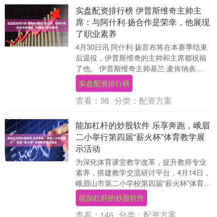
实盘配资排行榜 伊普斯维奇主帅主
席：与阿什利·扬合作是荣幸，他展现
了职业素养
4月30日讯 阿什利·扬宣布将在本赛季结束
后退役，伊普斯维奇的主帅和主席都祝福
了他。 伊普斯维奇主帅基兰·麦肯纳表
示：“阿什利在足坛的职业生涯有目共睹。
实盘配资排行榜
能与他合....
查看：
98
分类：
配资方案
能加杠杆的炒股软件 乐享奔跑，峨眉
二小举行第四届“薪火杯”体育教学展
示活动
为深化体育课堂教学改革，提升教师专业
素养，搭建教学交流研讨平台，4月14日，
峨眉山市第二小学校第四届“薪火杯”体育教
学展示活动如期开展。本次活动由杨欢老
能加杠杆的炒股软件
师主持，....
查看：
146
分类：
配资方案