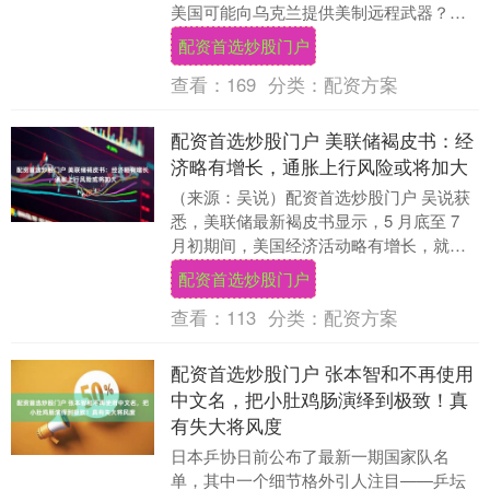
美国可能向乌克兰提供美制远程武器？美
国《华尔街日报》26日报道称，在纽约联
配资首选炒股门户
合国大....
查看：
169
分类：
配资方案
配资首选炒股门户 美联储褐皮书：经
济略有增长，通胀上行风险或将加大
（来源：吴说）配资首选炒股门户 吴说获
悉，美联储最新褐皮书显示，5 月底至 7
月初期间，美国经济活动略有增长，就业
人数小幅上升，工资继续温和上涨，制造
配资首选炒股门户
业裁员略....
查看：
113
分类：
配资方案
配资首选炒股门户 张本智和不再使用
中文名，把小肚鸡肠演绎到极致！真
有失大将风度
日本乒协日前公布了最新一期国家队名
单，其中一个细节格外引人注目——乒坛