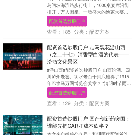
岛闸坡海滨路步行街上，1000桌宴席沿街
排开，万人围坐。一场盛大的渔家大宴在
此沸腾上演，以最鲜活的方式揭开了第二
配资首选炒股门户
十三届南....
查看：
185
分类：
配资方案
配资首选炒股门户 走马观花游山西
（之二十七）清香型白酒的代表——
汾酒文化景区
#游山西#配资首选炒股门户 山西汾酒、四
川泸州老窖、衡水老白干到底谁得了1915
年巴拿马万国博览会奖章？ “清明时节雨纷
纷，路上行人欲断魂。借问酒家何处有？
配资首选炒股门户
牧童....
查看：
129
分类：
配资方案
配资首选炒股门户 国产创新药突围：
谁能先把CAR-T成本砍半？
本文来自微信公众号：和观医疗配资首选