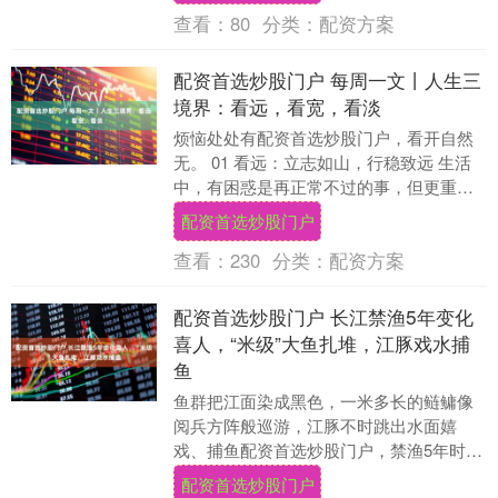
查看：
80
分类：
配资方案
配资首选炒股门户 每周一文丨人生三
境界：看远，看宽，看淡
烦恼处处有配资首选炒股门户，看开自然
无。 01 看远：立志如山，行稳致远 生活
中，有困惑是再正常不过的事，但更重要
的是我们对待困惑的态度。 看远，是一种
配资首选炒股门户
超越当下....
查看：
230
分类：
配资方案
配资首选炒股门户 长江禁渔5年变化
喜人，“米级”大鱼扎堆，江豚戏水捕
鱼
鱼群把江面染成黑色，一米多长的鲢鳙像
阅兵方阵般巡游，江豚不时跳出水面嬉
戏、捕鱼配资首选炒股门户，禁渔5年时
间，长江正在上演一场生态巨变。 鱼群把
配资首选炒股门户