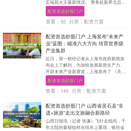
宏福苑火灾最新情况。 警务处新界北总区
指挥官林敏娴表示，已经完成四分之三的
配资首选炒股门户
搜索工作，....
查看：
92
分类：
配资方案
配资首选炒股门户 上海发布“未来产
业”蓝图：瞄准六大方向 培育世界级
产业集群
近日，第一财经记者从上海市政府新闻发
布会上了解到，为加快发展新质生产力、
开辟未来产业新赛道，上海发布了 《关于
加快推动前沿技术创新与未来产业培育的
配资首选炒股门户
若干措施》，构....
查看：
149
分类：
配资方案
配资首选炒股门户 山西省灵石县“非
遗+旅游”走出文旅融合新路径
山西日报讯（记者 张谦）飞针走线间，千
年古院的窗棂纹样在绢帛上重现；银丝金