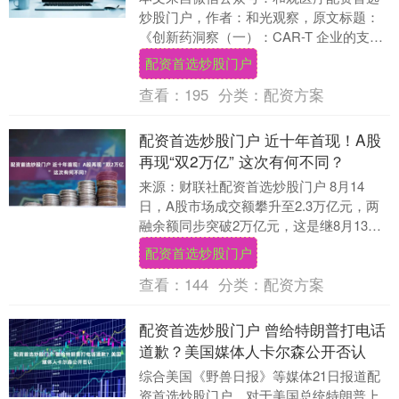
炒股门户，作者：和光观察，原文标题：
《创新药洞察（一）：CAR-T 企业的支付
突围与价值解析》《创新药洞察（二）：9
配资首选炒股门户
家 C....
查看：
195
分类：
配资方案
配资首选炒股门户 近十年首现！A股
再现“双2万亿” 这次有何不同？
来源：财联社配资首选炒股门户 8月14
日，A股市场成交额攀升至2.3万亿元，两
融余额同步突破2万亿元，这是继8月13日
后，A股连续第二个交易日实现成交额与两
配资首选炒股门户
融余....
查看：
144
分类：
配资方案
配资首选炒股门户 曾给特朗普打电话
道歉？美国媒体人卡尔森公开否认
综合美国《野兽日报》等媒体21日报道配
资首选炒股门户，对于美国总统特朗普上