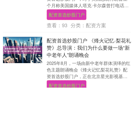
个月称美国媒体人塔克·卡尔森曾打电话向
其道歉的说法配资首选炒股门户，卡尔森
配资首选炒股门户
近日在接受德....
查看：
93
分类：
配资方案
配资首选炒股门户 《烽火记忆·梨花礼
赞》总导演：我们为什么要做一场“新
中老年人”朗诵晚会
2025年8月，一场由新中老年群体演绎的红
色主题朗诵晚会《烽火记忆梨花礼赞》配
资首选炒股门户，正在北京星光影视基地
紧锣密鼓地彩排中。该晚会由中华文化促
配资首选炒股门户
进会指导，....
查看：
101
分类：
配资方案
配资首选炒股门户 如何合理选择跨运
车及提高作业效率？_的设备_安全性
_时间
在跨运车作业方向中配资首选炒股门户，