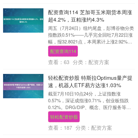
配资查询114 芝加哥玉米期货本周涨
超4.2%，豆粕涨约4.3%
周五（7月24日）纽约尾盘，彭博谷物分类
指数跌0.51%——几乎完全回吐7月22日涨
幅，报32.8021点，本周累计上涨2.92%。
本周，CBOT玉米期货累涨....
配资查询114
查看：
63
分类：
配资方案
轻松配资炒股 特斯拉Optimus量产提
速，机器人ETF易方达涨1.03%
截至7月10日10点24分，上证指数涨
0.57%，深证成指涨0.71%，创业板指跌
0.12%。DRG/DIP、概念、医疗服务等板
块涨幅居前。 ETF方面，机器人....
轻松配资炒股
查看：
187
分类：
配资方案