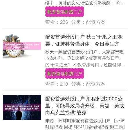
缕中，沉睡的文化记忆被悄然唤醒。10月
11日，灵石县王家大院景区文庙内的奎星
配资首选炒股门户
文创店里，....
查看：
236
分类：
配资方案
配资首选炒股门户 秋日‘干果之王’板
栗，健脾补肾强身体｜今日养生方
秋天一到配资首选炒股门户，大家都想吃
点滋补的。你知道吗？板栗可是秋日里
的‘干果之王’，不仅香甜可口，还能健脾补
肾，特别适合现在这个季节吃。你发现
配资首选炒股门户
没，很多人一到换....
查看：
210
分类：
配资方案
配资首选炒股门户 射程超过2000公
里，可能导致局势升级，美媒：美或
向乌克兰提供“战斧”
来源：环球时报配资首选炒股门户 【环球
时报记者 周扬 环球时报特约记者 柳玉鹏】