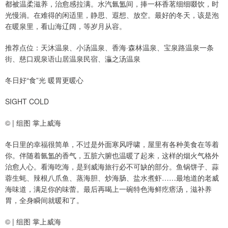
都被温柔滋养，治愈感拉满。水汽氤氲间，捧一杯香茗细细啜饮，时
光慢淌。在难得的闲适里，静思、遐想、放空。最好的冬天，该是泡
在暖泉里，看山海辽阔，等岁月从容。
推荐点位：天沐温泉、小汤温泉、香海·森林温泉、宝泉路温泉一条
街、慈口观泉语山居温泉民宿、灜之汤温泉
冬日好“食”光 暖胃更暖心
SIGHT COLD
© | 组图 掌上威海
冬日里的幸福很简单，不过是外面寒风呼啸，屋里有各种美食在等着
你。伴随着氤氲的香气，五脏六腑也温暖了起来，这样的烟火气格外
治愈人心。看海吃海，是到威海旅行必不可缺的部分。鱼锅饼子、蒜
蓉生蚝、辣根八爪鱼、蒸海胆、炒海肠、盐水煮虾……最地道的老威
海味道，满足你的味蕾。最后再喝上一碗特色海鲜疙瘩汤，滋补养
胃，全身瞬间就暖和了。
© | 组图 掌上威海