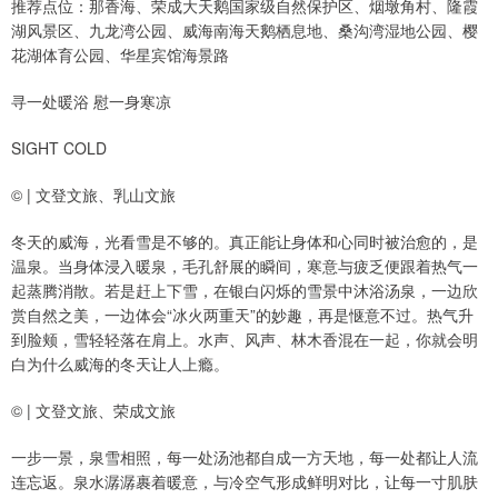
推荐点位：那香海、荣成大天鹅国家级自然保护区、烟墩角村、隆霞
湖风景区、九龙湾公园、威海南海天鹅栖息地、桑沟湾湿地公园、樱
花湖体育公园、华星宾馆海景路
寻一处暖浴 慰一身寒凉
SIGHT COLD
© | 文登文旅、乳山文旅
冬天的威海，光看雪是不够的。真正能让身体和心同时被治愈的，是
温泉。当身体浸入暖泉，毛孔舒展的瞬间，寒意与疲乏便跟着热气一
起蒸腾消散。若是赶上下雪，在银白闪烁的雪景中沐浴汤泉，一边欣
赏自然之美，一边体会“冰火两重天”的妙趣，再是惬意不过。热气升
到脸颊，雪轻轻落在肩上。水声、风声、林木香混在一起，你就会明
白为什么威海的冬天让人上瘾。
© | 文登文旅、荣成文旅
一步一景，泉雪相照，每一处汤池都自成一方天地，每一处都让人流
连忘返。泉水潺潺裹着暖意，与冷空气形成鲜明对比，让每一寸肌肤