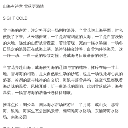
山海有诗意 雪落更添情
SIGHT COLD
雪与海的邂逅，注定将开启一场别样浪漫。当雪花吻上海平面，时光
便慢了下来。从云端俯瞰，一半是深邃幽蓝的大海，一半是白雪浸染
的大地。远处的山峦被雪覆盖，若隐若现，宛如一幅水墨画，一场冬
日限定的浪漫正在威海上演。浪涛轻拂金沙卷，白雪为伴映海天。这
一静一动、一白一蓝的极致对撞，是威海冬日最奢侈的创意。
当雪花奔赴山海，威海便将海的辽阔与雪的纯净，揉碎在每一寸土
地。雪与海的相遇，是大自然最生动的妙笔，也是一场视觉与心灵的
盛宴。冷冽的蓝与纯净的白交织，海浪与落雪共鸣，连空气里都飘着
海盐味的温柔。风拂耳畔，听一曲浪花的回响。此刻雪落成诗，海亦
温柔，一幅雪与海的浩瀚长卷徐徐铺展。
推荐点位：刘公岛、国际海水浴场旅游区、半月湾、成山头、那香
海、银滩、海滨生态公园风景带、葡萄滩海水浴场、东浦湾海水浴
场、南海公园