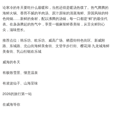
论寒冷的冬天要吃什么最暖和，当然还得是暖汤热馍了。热气腾腾的
海鲜火锅、香而不腻的羊肉汤、原汁原味的清蒸海鲜、异国风味的特
色炖锅……新鲜的食材，配以沸腾的汤锅，每一口都是“鲜”的最佳代
表。在袅袅腾起的热气中，享受一顿麻辣鲜香美味，从舌尖鲜到心
尖，滋味悠长。
推荐点位：韩乐坊、欧乐坊、威高广场、栖霞街特色街区、新威附
路、东城路、北山街海鲜美食街、文登学步行街、樱花湖·九龙城海鲜
美食街、乳山牡蛎欢乐城
威海的冬天
有极致雪景、惬意温泉
有凌波仙子、山海至味
2026的旅行第一站
在威海等你