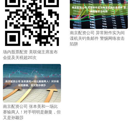
南京配资公司 异常附件实为间
谍机关钓鱼邮件 警惕网络攻击
陷阱
场内股票配资 美联储主席发布
会提及关税超20次
南京配资公司 张本美和一场比
赛输两人！对手明明是蒯曼，但
又是孙颖莎