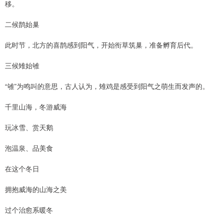
移。
二候鹊始巢
此时节，北方的喜鹊感到阳气，开始衔草筑巢，准备孵育后代。
三候雉始雊
“雊”为鸣叫的意思，古人认为，雉鸡是感受到阳气之萌生而发声的。
千里山海，冬游威海
玩冰雪、赏天鹅
泡温泉、品美食
在这个冬日
拥抱威海的山海之美
过个治愈系暖冬