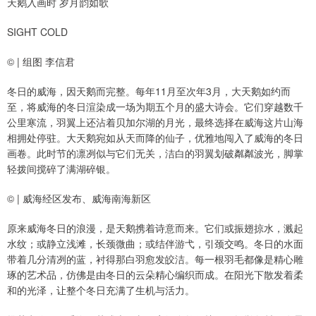
天鹅入画时 岁月韵如歌
SIGHT COLD
© | 组图 李信君
冬日的威海，因天鹅而完整。每年11月至次年3月，大天鹅如约而
至，将威海的冬日渲染成一场为期五个月的盛大诗会。它们穿越数千
公里寒流，羽翼上还沾着贝加尔湖的月光，最终选择在威海这片山海
相拥处停驻。大天鹅宛如从天而降的仙子，优雅地闯入了威海的冬日
画卷。此时节的凛冽似与它们无关，洁白的羽翼划破粼粼波光，脚掌
轻拨间搅碎了满湖碎银。
© | 威海经区发布、威海南海新区
原来威海冬日的浪漫，是天鹅携着诗意而来。它们或振翅掠水，溅起
水纹；或静立浅滩，长颈微曲；或结伴游弋，引颈交鸣。冬日的水面
带着几分清冽的蓝，衬得那白羽愈发皎洁。每一根羽毛都像是精心雕
琢的艺术品，仿佛是由冬日的云朵精心编织而成。在阳光下散发着柔
和的光泽，让整个冬日充满了生机与活力。