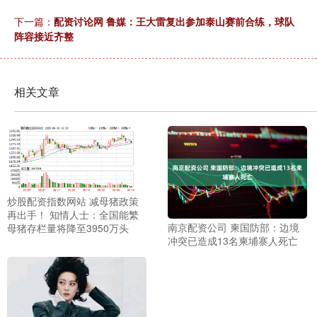
下一篇：
配资讨论网 鲁媒：王大雷复出参加泰山赛前合练，球队
阵容接近齐整
相关文章
炒股配资指数网站 减母猪政策
再出手！ 知情人士：全国能繁
南京配资公司 柬国防部：边境
母猪存栏量将降至3950万头
冲突已造成13名柬埔寨人死亡