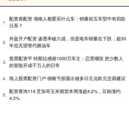
配查查配资 湖南人都爱买什么车：销量前五车型中有四款
1、
日系？
外盘开户配资 渗透率破六成，但是电车销量在下跌，超30
2、
年也无望替代燃油车
股票配资平 特斯拉感谢1000万车主：忍受嘲笑 把少数人
3、
的冒险开成千万人的日常
线上股票配资门户 德银亏损退出做多日元兑欧元交易建议
4、
配资查询114 芝加哥玉米期货本周涨超4.2%，豆粕涨约
5、
4.3%