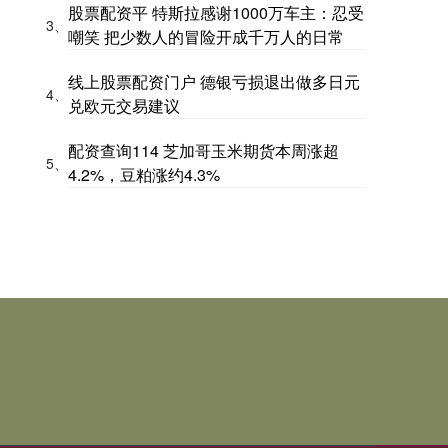
股票配资平 特斯拉感谢1000万车主：忍受
3、
嘲笑 把少数人的冒险开成千万人的日常
线上股票配资门户 德银亏损退出做多日元
4、
兑欧元交易建议
配资查询114 芝加哥玉米期货本周涨超
5、
4.2%，豆粕涨约4.3%